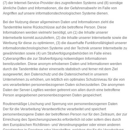
(7) der Internet-Service-Provider des zugreifenden Systems und (8) sonstige
ähnliche Daten und Informationen, die der Gefahrenabwehr im Falle von
Angriffen auf unsere informationstechnologischen Systeme dienen.
Bei der Nutzung dieser allgemeinen Daten und Informationen zieht die
Tandemtrike keine Rückschlüsse auf die betroffene Person. Diese
Informationen werden vielmehr benötigt, um (1) die Inhalte unserer
Internetseite korrekt auszuliefern, (2) die Inhalte unserer Internetseite sowie die
Werbung für diese zu optimieren, (3) die dauerhafte Funktionsfähigkeit unserer
informationstechnologischen Systeme und der Technik unserer Internetseite zu
gewährleisten sowie (4) um Strafverfolgungsbehörden im Falle eines
Cyberangriffes die zur Strafverfolgung notwendigen Informationen
bereitzustellen. Diese anonym erhobenen Daten und Informationen werden
durch die Tandemtrike daher einerseits statistisch und ferner mit dem Ziel
ausgewertet, den Datenschutz und die Datensicherheit in unserem
Unternehmen zu erhöhen, um letztlich ein optimales Schutzniveau für die von
uns verarbeiteten personenbezogenen Daten sicherzustellen. Die anonymen
Daten der Server-Logfiles werden getrennt von allen durch eine betroffene
Person angegebenen personenbezogenen Daten gespeichert.
Routinemäßige Löschung und Sperrung von personenbezogenen Daten
Der für die Verarbeitung Verantwortliche verarbeitet und speichert
personenbezogene Daten der betroffenen Person nur für den Zeitraum, der zur
Erreichung des Speicherungszwecks erforderlich ist oder sofern dies durch
den Europäischen Richtlinien- und Verordnungsgeber oder einen anderen
Gesetzgeber in Gesetzen oder Vorschriften, welchen der für die Verarbeitung