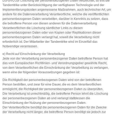
DS-GVO zur Löschung der personenbezogenen Daten verpflichtet, so trifft die
Tandemtrike unter Berücksichtigung der verfügbaren Technologie und der
Implementierungskosten angemessene Maßnahmen, auch technischer Art, um
andere für die Datenverarbeitung Verantwortliche, welche die veröffentlichten
personenbezogenen Daten verarbeiten, darüber in Kenntnis zu setzen, dass
die betroffene Person von diesen anderen für die Datenverarbeitung
Verantwortlichen die Löschung sämtlicher Links zu diesen
personenbezogenen Daten oder von Kopien oder Replikationen dieser
personenbezogenen Daten verlangt hat, soweit die Verarbeitung nicht
erforderlich ist. Der Mitarbeiter der Tandemtrike wird im Einzelfall das
Notwendige veranlassen.
e) Recht auf Einschränkung der Verarbeitung
Jede von der Verarbeitung personenbezogener Daten betroffene Person hat
das vom Europäischen Richtlinien- und Verordnungsgeber gewährte Recht,
von dem Verantwortlichen die Einschränkung der Verarbeitung zu verlangen,
wenn eine der folgenden Voraussetzungen gegeben ist:
Die Richtigkeit der personenbezogenen Daten wird von der betroffenen
Person bestritten, und zwar für eine Dauer, die es dem Verantwortlichen
ermöglicht, die Richtigkeit der personenbezogenen Daten zu überprüfen.
Die Verarbeitung ist unrechtmäßig, die betroffene Person lehnt die Löschung
der personenbezogenen Daten ab und verlangt stattdessen die
Einschränkung der Nutzung der personenbezogenen Daten.
Der Verantwortliche benötigt die personenbezogenen Daten für die Zwecke
der Verarbeitung nicht länger, die betroffene Person benötigt sie jedoch zur