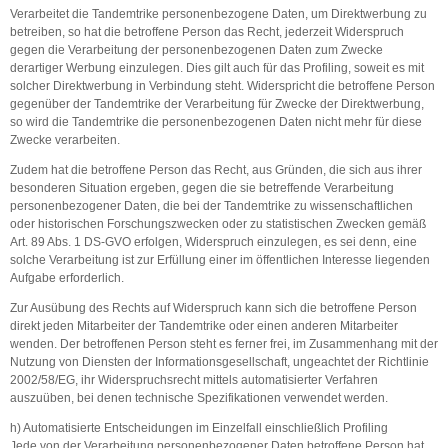
Verarbeitet die Tandemtrike personenbezogene Daten, um Direktwerbung zu
betreiben, so hat die betroffene Person das Recht, jederzeit Widerspruch
gegen die Verarbeitung der personenbezogenen Daten zum Zwecke
derartiger Werbung einzulegen. Dies gilt auch für das Profiling, soweit es mit
solcher Direktwerbung in Verbindung steht. Widerspricht die betroffene Person
gegenüber der Tandemtrike der Verarbeitung für Zwecke der Direktwerbung,
so wird die Tandemtrike die personenbezogenen Daten nicht mehr für diese
Zwecke verarbeiten.
Zudem hat die betroffene Person das Recht, aus Gründen, die sich aus ihrer
besonderen Situation ergeben, gegen die sie betreffende Verarbeitung
personenbezogener Daten, die bei der Tandemtrike zu wissenschaftlichen
oder historischen Forschungszwecken oder zu statistischen Zwecken gemäß
Art. 89 Abs. 1 DS-GVO erfolgen, Widerspruch einzulegen, es sei denn, eine
solche Verarbeitung ist zur Erfüllung einer im öffentlichen Interesse liegenden
Aufgabe erforderlich.
Zur Ausübung des Rechts auf Widerspruch kann sich die betroffene Person
direkt jeden Mitarbeiter der Tandemtrike oder einen anderen Mitarbeiter
wenden. Der betroffenen Person steht es ferner frei, im Zusammenhang mit der
Nutzung von Diensten der Informationsgesellschaft, ungeachtet der Richtlinie
2002/58/EG, ihr Widerspruchsrecht mittels automatisierter Verfahren
auszuüben, bei denen technische Spezifikationen verwendet werden.
h) Automatisierte Entscheidungen im Einzelfall einschließlich Profiling
Jede von der Verarbeitung personenbezogener Daten betroffene Person hat