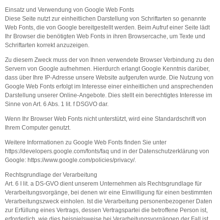
Einsatz und Verwendung von Google Web Fonts
Diese Seite nutzt zur einheitlichen Darstellung von Schriftarten so genannte
Web Fonts, die von Google bereitgestellt werden. Beim Aufruf einer Seite lädt
Ihr Browser die benötigten Web Fonts in ihren Browsercache, um Texte und
Schriftarten korrekt anzuzeigen.
Zu diesem Zweck muss der von Ihnen verwendete Browser Verbindung zu den
Servern von Google aufnehmen. Hierdurch erlangt Google Kenntnis darüber,
dass über Ihre IP-Adresse unsere Website aufgerufen wurde. Die Nutzung von
Google Web Fonts erfolgt im Interesse einer einheitlichen und ansprechenden
Darstellung unserer Online-Angebote. Dies stellt ein berechtigtes Interesse im
Sinne von Art. 6 Abs. 1 lit. f DSGVO dar.
Wenn Ihr Browser Web Fonts nicht unterstützt, wird eine Standardschrift von
Ihrem Computer genutzt.
Weitere Informationen zu Google Web Fonts finden Sie unter
https://developers.google.com/fonts/faq und in der Datenschutzerklärung von
Google: https://www.google.com/policies/privacy/.
Rechtsgrundlage der Verarbeitung
Art. 6 I lit. a DS-GVO dient unserem Unternehmen als Rechtsgrundlage für
Verarbeitungsvorgänge, bei denen wir eine Einwilligung für einen bestimmten
Verarbeitungszweck einholen. Ist die Verarbeitung personenbezogener Daten
zur Erfüllung eines Vertrags, dessen Vertragspartei die betroffene Person ist,
erforderlich, wie dies beispielsweise bei Verarbeitungsvorgängen der Fall ist,