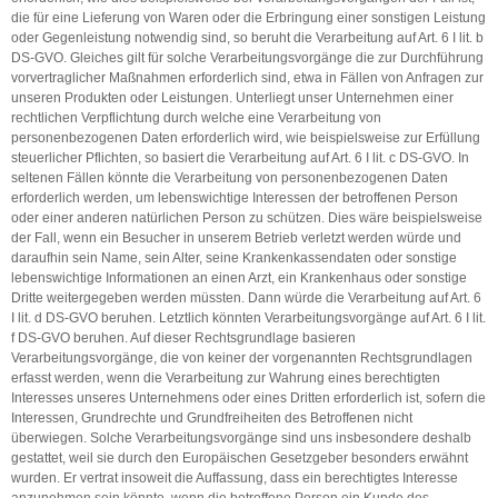
die für eine Lieferung von Waren oder die Erbringung einer sonstigen Leistung
oder Gegenleistung notwendig sind, so beruht die Verarbeitung auf Art. 6 I lit. b
DS-GVO. Gleiches gilt für solche Verarbeitungsvorgänge die zur Durchführung
vorvertraglicher Maßnahmen erforderlich sind, etwa in Fällen von Anfragen zur
unseren Produkten oder Leistungen. Unterliegt unser Unternehmen einer
rechtlichen Verpflichtung durch welche eine Verarbeitung von
personenbezogenen Daten erforderlich wird, wie beispielsweise zur Erfüllung
steuerlicher Pflichten, so basiert die Verarbeitung auf Art. 6 I lit. c DS-GVO. In
seltenen Fällen könnte die Verarbeitung von personenbezogenen Daten
erforderlich werden, um lebenswichtige Interessen der betroffenen Person
oder einer anderen natürlichen Person zu schützen. Dies wäre beispielsweise
der Fall, wenn ein Besucher in unserem Betrieb verletzt werden würde und
daraufhin sein Name, sein Alter, seine Krankenkassendaten oder sonstige
lebenswichtige Informationen an einen Arzt, ein Krankenhaus oder sonstige
Dritte weitergegeben werden müssten. Dann würde die Verarbeitung auf Art. 6
I lit. d DS-GVO beruhen. Letztlich könnten Verarbeitungsvorgänge auf Art. 6 I lit.
f DS-GVO beruhen. Auf dieser Rechtsgrundlage basieren
Verarbeitungsvorgänge, die von keiner der vorgenannten Rechtsgrundlagen
erfasst werden, wenn die Verarbeitung zur Wahrung eines berechtigten
Interesses unseres Unternehmens oder eines Dritten erforderlich ist, sofern die
Interessen, Grundrechte und Grundfreiheiten des Betroffenen nicht
überwiegen. Solche Verarbeitungsvorgänge sind uns insbesondere deshalb
gestattet, weil sie durch den Europäischen Gesetzgeber besonders erwähnt
wurden. Er vertrat insoweit die Auffassung, dass ein berechtigtes Interesse
anzunehmen sein könnte, wenn die betroffene Person ein Kunde des