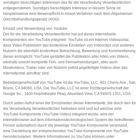
sonstigen berechtigten Interessen des für die Verarbeitung Verantwortlichen
entgegenstehen. Sonstiges berechtigtes Interesse in diesem Sinne ist
beispielsweise eine Beweispflicht in einem Verfahren nach dem Allgemeinen
Gleichbehandlungsgesetz (AGG).
Einsatz und Verwendung von Youtube
Der für die Verarbeitung Verantwortliche hat auf dieser Internetseite
Komponenten von YouTube integriert. YouTube ist ein Internet-Videoportal,
dass Video-Publishern das kostenlose Einstellen von Videoclips und anderen
Nutzern die ebenfalls kostenfreie Betrachtung, Bewertung und Kommentierung
dieser ermöglicht. YouTube gestattet die Publikation aller Arten von Videos,
weshalb sowohl komplette Film- und Fernsehsendungen, aber auch
Musikvideos, Trailer oder von Nutzern selbst angefertigte Videos über das
Internetportal abrufbar sind.
Betreibergesellschaft von YouTube ist die YouTube, LLC, 901 Cherry Ave., San
Bruno, CA 94066, USA. Die YouTube, LLC ist einer Tochtergesellschaft der
Google Inc., 1600 Amphitheatre Pkwy, Mountain View, CA 94043-1351, USA.
Durch jeden Aufruf einer der Einzelseiten dieser Internetseite, die durch den für
die Verarbeitung Verantwortlichen betrieben wird und auf welcher eine
YouTube-Komponente (YouTube-Video) integriert wurde, wird der
Internetbrowser auf dem informationstechnologischen System der betroffenen
Person automatisch durch die jeweilige YouTube-Komponente veranlasst,
eine Darstellung der entsprechenden YouTube-Komponente von YouTube
herunterzuladen. Weitere Informationen zu YouTube können unter