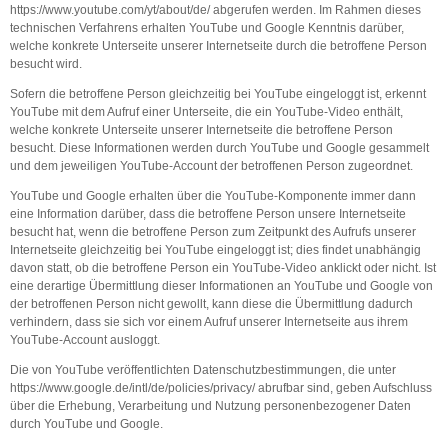
https://www.youtube.com/yt/about/de/ abgerufen werden. Im Rahmen dieses
technischen Verfahrens erhalten YouTube und Google Kenntnis darüber,
welche konkrete Unterseite unserer Internetseite durch die betroffene Person
besucht wird.
Sofern die betroffene Person gleichzeitig bei YouTube eingeloggt ist, erkennt
YouTube mit dem Aufruf einer Unterseite, die ein YouTube-Video enthält,
welche konkrete Unterseite unserer Internetseite die betroffene Person
besucht. Diese Informationen werden durch YouTube und Google gesammelt
und dem jeweiligen YouTube-Account der betroffenen Person zugeordnet.
YouTube und Google erhalten über die YouTube-Komponente immer dann
eine Information darüber, dass die betroffene Person unsere Internetseite
besucht hat, wenn die betroffene Person zum Zeitpunkt des Aufrufs unserer
Internetseite gleichzeitig bei YouTube eingeloggt ist; dies findet unabhängig
davon statt, ob die betroffene Person ein YouTube-Video anklickt oder nicht. Ist
eine derartige Übermittlung dieser Informationen an YouTube und Google von
der betroffenen Person nicht gewollt, kann diese die Übermittlung dadurch
verhindern, dass sie sich vor einem Aufruf unserer Internetseite aus ihrem
YouTube-Account ausloggt.
Die von YouTube veröffentlichten Datenschutzbestimmungen, die unter
https://www.google.de/intl/de/policies/privacy/ abrufbar sind, geben Aufschluss
über die Erhebung, Verarbeitung und Nutzung personenbezogener Daten
durch YouTube und Google.