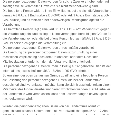
Die personenbezogenen Daten wurden für solche Zwecke erhoben oder auf
sonstige Weise verarbeitet, für welche sie nicht mehr notwendig sind.
Die betroffene Person widerruft ihre Einwilligung, auf die sich die Verarbeitung
gemäß Art. 6 Abs. 1 Buchstabe a DS-GVO oder Art. 9 Abs. 2 Buchstabe a DS-
GVO stützte, und es fehlt an einer anderweitigen Rechtsgrundlage für die
Verarbeitung.
Die betroffene Person legt gemäß Art. 21 Abs. 1 DS-GVO Widerspruch gegen
die Verarbeitung ein, und es liegen keine vorrangigen berechtigten Gründe für
die Verarbeitung vor, oder die betroffene Person legt gemäß Art. 21 Abs. 2 DS-
GVO Widerspruch gegen die Verarbeitung ein.
Die personenbezogenen Daten wurden unrechtmäßig verarbeitet.
Die Löschung der personenbezogenen Daten ist zur Erfüllung einer
rechtlichen Verpflichtung nach dem Unionsrecht oder dem Recht der
Mitgliedstaaten erforderlich, dem der Verantwortliche unterliegt.
Die personenbezogenen Daten wurden in Bezug auf angebotene Dienste der
Informationsgesellschaft gemäß Art. 8 Abs. 1 DS-GVO erhoben.
Sofern einer der oben genannten Gründe zutrifft und eine betroffene Person
die Löschung von personenbezogenen Daten, die bei der Tandemtrike
gespeichert sind, veranlassen möchte, kann sie sich hierzu jederzeit an einen
Mitarbeiter des für die Verarbeitung Verantwortlichen wenden. Der Mitarbeiter
der Tandemtrike wird veranlassen, dass dem Löschverlangen unverzüglich
nachgekommen wird.
Wurden die personenbezogenen Daten von der Tandemtrike öffentlich
gemacht und ist unser Unternehmen als Verantwortlicher gemäß Art. 17 Abs. 1