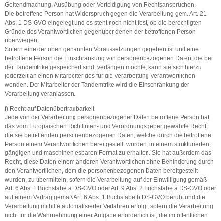
Geltendmachung, Ausübung oder Verteidigung von Rechtsansprüchen.
Die betroffene Person hat Widerspruch gegen die Verarbeitung gem. Art. 21
Abs. 1 DS-GVO eingelegt und es steht noch nicht fest, ob die berechtigten
Gründe des Verantwortlichen gegenüber denen der betroffenen Person
überwiegen.
Sofern eine der oben genannten Voraussetzungen gegeben ist und eine
betroffene Person die Einschränkung von personenbezogenen Daten, die bei
der Tandemtrike gespeichert sind, verlangen möchte, kann sie sich hierzu
jederzeit an einen Mitarbeiter des für die Verarbeitung Verantwortlichen
wenden. Der Mitarbeiter der Tandemtrike wird die Einschränkung der
Verarbeitung veranlassen.
f) Recht auf Datenübertragbarkeit
Jede von der Verarbeitung personenbezogener Daten betroffene Person hat
das vom Europäischen Richtlinien- und Verordnungsgeber gewährte Recht,
die sie betreffenden personenbezogenen Daten, welche durch die betroffene
Person einem Verantwortlichen bereitgestellt wurden, in einem strukturierten,
gängigen und maschinenlesbaren Format zu erhalten. Sie hat außerdem das
Recht, diese Daten einem anderen Verantwortlichen ohne Behinderung durch
den Verantwortlichen, dem die personenbezogenen Daten bereitgestellt
wurden, zu übermitteln, sofern die Verarbeitung auf der Einwilligung gemäß
Art. 6 Abs. 1 Buchstabe a DS-GVO oder Art. 9 Abs. 2 Buchstabe a DS-GVO oder
auf einem Vertrag gemäß Art. 6 Abs. 1 Buchstabe b DS-GVO beruht und die
Verarbeitung mithilfe automatisierter Verfahren erfolgt, sofern die Verarbeitung
nicht für die Wahrnehmung einer Aufgabe erforderlich ist, die im öffentlichen