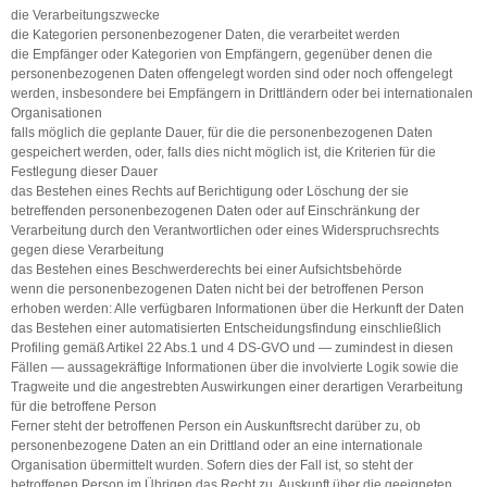
die Verarbeitungszwecke
die Kategorien personenbezogener Daten, die verarbeitet werden
die Empfänger oder Kategorien von Empfängern, gegenüber denen die
personenbezogenen Daten offengelegt worden sind oder noch offengelegt
werden, insbesondere bei Empfängern in Drittländern oder bei internationalen
Organisationen
falls möglich die geplante Dauer, für die die personenbezogenen Daten
gespeichert werden, oder, falls dies nicht möglich ist, die Kriterien für die
Festlegung dieser Dauer
das Bestehen eines Rechts auf Berichtigung oder Löschung der sie
betreffenden personenbezogenen Daten oder auf Einschränkung der
Verarbeitung durch den Verantwortlichen oder eines Widerspruchsrechts
gegen diese Verarbeitung
das Bestehen eines Beschwerderechts bei einer Aufsichtsbehörde
wenn die personenbezogenen Daten nicht bei der betroffenen Person
erhoben werden: Alle verfügbaren Informationen über die Herkunft der Daten
das Bestehen einer automatisierten Entscheidungsfindung einschließlich
Profiling gemäß Artikel 22 Abs.1 und 4 DS-GVO und — zumindest in diesen
Fällen — aussagekräftige Informationen über die involvierte Logik sowie die
Tragweite und die angestrebten Auswirkungen einer derartigen Verarbeitung
für die betroffene Person
Ferner steht der betroffenen Person ein Auskunftsrecht darüber zu, ob
personenbezogene Daten an ein Drittland oder an eine internationale
Organisation übermittelt wurden. Sofern dies der Fall ist, so steht der
betroffenen Person im Übrigen das Recht zu, Auskunft über die geeigneten