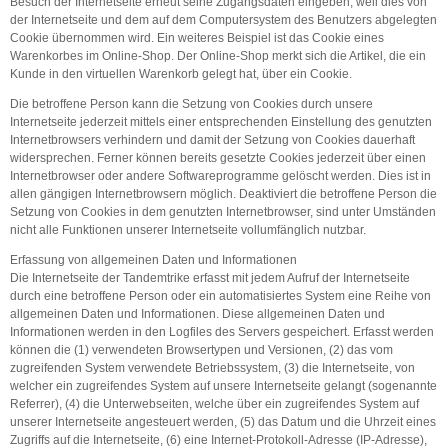
Besuch der Internetseite erneut seine Zugangsdaten eingeben, weil dies von
der Internetseite und dem auf dem Computersystem des Benutzers abgelegten
Cookie übernommen wird. Ein weiteres Beispiel ist das Cookie eines
Warenkorbes im Online-Shop. Der Online-Shop merkt sich die Artikel, die ein
Kunde in den virtuellen Warenkorb gelegt hat, über ein Cookie.
Die betroffene Person kann die Setzung von Cookies durch unsere
Internetseite jederzeit mittels einer entsprechenden Einstellung des genutzten
Internetbrowsers verhindern und damit der Setzung von Cookies dauerhaft
widersprechen. Ferner können bereits gesetzte Cookies jederzeit über einen
Internetbrowser oder andere Softwareprogramme gelöscht werden. Dies ist in
allen gängigen Internetbrowsern möglich. Deaktiviert die betroffene Person die
Setzung von Cookies in dem genutzten Internetbrowser, sind unter Umständen
nicht alle Funktionen unserer Internetseite vollumfänglich nutzbar.
Erfassung von allgemeinen Daten und Informationen
Die Internetseite der Tandemtrike erfasst mit jedem Aufruf der Internetseite
durch eine betroffene Person oder ein automatisiertes System eine Reihe von
allgemeinen Daten und Informationen. Diese allgemeinen Daten und
Informationen werden in den Logfiles des Servers gespeichert. Erfasst werden
können die (1) verwendeten Browsertypen und Versionen, (2) das vom
zugreifenden System verwendete Betriebssystem, (3) die Internetseite, von
welcher ein zugreifendes System auf unsere Internetseite gelangt (sogenannte
Referrer), (4) die Unterwebseiten, welche über ein zugreifendes System auf
unserer Internetseite angesteuert werden, (5) das Datum und die Uhrzeit eines
Zugriffs auf die Internetseite, (6) eine Internet-Protokoll-Adresse (IP-Adresse),